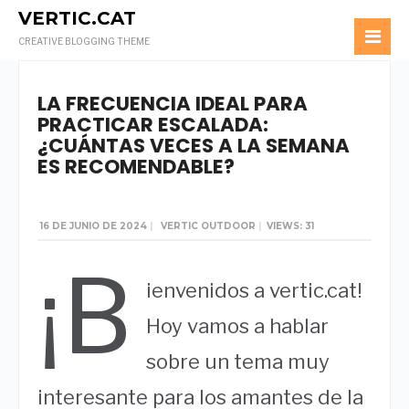
VERTIC.CAT
WRITTEN BY
LUISGTMO@YAHOO.ES
CREATIVE BLOGGING THEME
LA FRECUENCIA IDEAL PARA
PRACTICAR ESCALADA:
¿CUÁNTAS VECES A LA SEMANA
ES RECOMENDABLE?
16 DE JUNIO DE 2024
|
VERTIC OUTDOOR
|
VIEWS: 31
¡B
ienvenidos a vertic.cat!
Hoy vamos a hablar
sobre un tema muy
interesante para los amantes de la