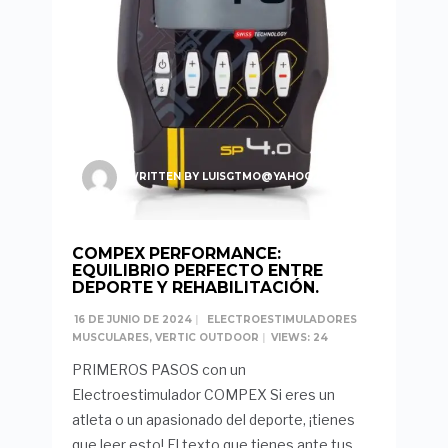
WRITTEN BY
LUISGTMO@YAHOO.ES
COMPEX PERFORMANCE:
EQUILIBRIO PERFECTO ENTRE
DEPORTE Y REHABILITACIÓN.
16 DE JUNIO DE 2024
|
ELECTROESTIMULADORES
MUSCULARES
,
VERTIC OUTDOOR
|
VIEWS: 24
PRIMEROS PASOS con un
Electroestimulador COMPEX Si eres un
atleta o un apasionado del deporte, ¡tienes
que leer esto! El texto que tienes ante tus