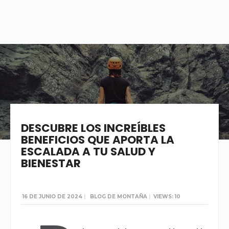
WRITTEN BY
LUISGTMO@YAHOO.ES
DESCUBRE LOS INCREÍBLES
BENEFICIOS QUE APORTA LA
ESCALADA A TU SALUD Y
BIENESTAR
16 DE JUNIO DE 2024
|
BLOG DE MONTAÑA
|
VIEWS: 10